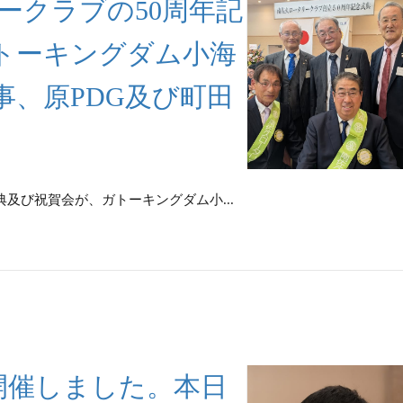
タリークラブの50周年記
トーキングダム小海
事、原PDG及び町田
念式典及び祝賀会が、ガトーキングダム小...
例会を開催しました。本日