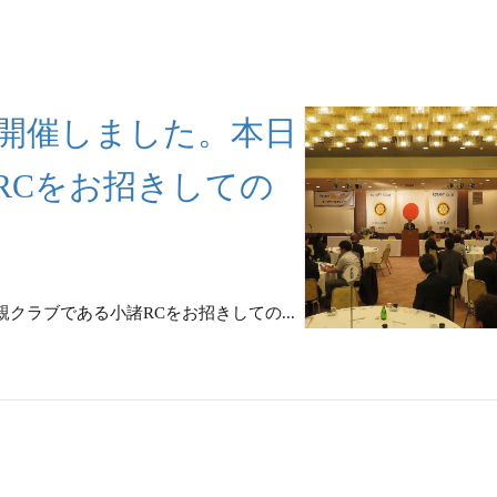
回例会を開催しました。本日
RCをお招きしての
は、親クラブである小諸RCをお招きしての...